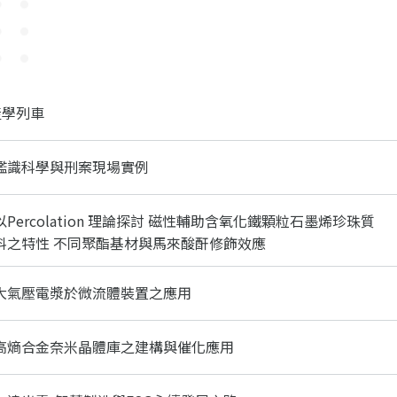
產學列車
31鑑識科學與刑案現場實例
0以Percolation 理論探討 磁性輔助含氧化鐵顆粒石墨烯珍珠質
料之特性 不同聚酯基材與馬來酸酐修飾效應
23大氣壓電漿於微流體裝置之應用
16高熵合金奈米晶體庫之建構與催化應用