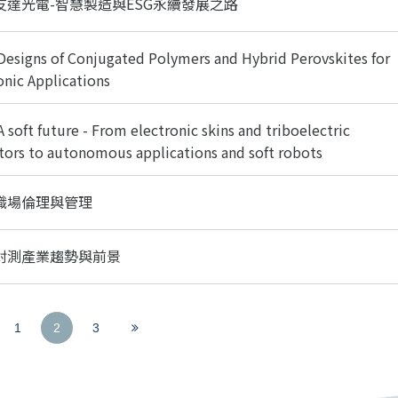
08友達光電-智慧製造與ESG永續發展之路
signs of Conjugated Polymers and Hybrid Perovskites for
nic Applications
soft future - From electronic skins and triboelectric
ors to autonomous applications and soft robots
01職場倫理與管理
24封測產業趨勢與前景
(
V
1
2
3
c
i
u
e