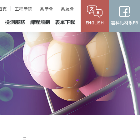
首頁
工程學院
系學會
系友會
檢測服務
課程規劃
表單下載
ENGLISH
雲科化材系FB
:::