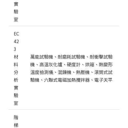
實
驗
室
EC
42
3
材
萬能試驗機、耐磨耗試驗機、耐衝擊試驗
料
機、高溫灰化爐、硬度計、烘箱、熱變形
分
溫度檢測儀、混鍊機、熱壓機、滾筒式試
析
驗機、六聯式電磁加熱攪拌器、電子天平
實
驗
室
階
梯