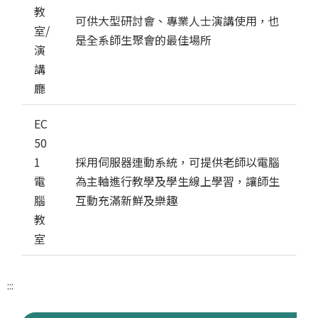
教
可供大型研討會、專業人士演講使用，也
室/
是全系師生聚會的最佳場所
演
講
廳
EC
50
1
採用伺服器連動系統，可提供老師以電腦
電
為主軸進行教學及學生線上學習，讓師生
腦
互動充滿新鮮及樂趣
教
室
:::