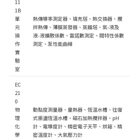
11
1B
單
熱傳導率測定器、填充塔、熱交換器、攪
元
拌熱傳、薄膜蒸發器、蒸餾塔、氣-液及
操
液-液擴散係數、雷諾數測定、閥特性係數
作
測定、泵性能曲線
實
驗
室
EC
21
0
物
動黏度測量器、量熱器、恆溫水槽、往復
理
式振盪恆溫水槽、磁石加熱攪拌器、pH
化
計、電導度計、精密電子天平、烘箱、精
學
密溫度計、大氣壓力計