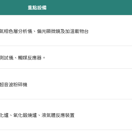
重點設備
氣相色層分析儀、偏光顯微鏡及加溫載物台
測試儀、觸媒反應器。
超音波粉碎機
化爐、氧化鍛燒爐、液氣體反應裝置