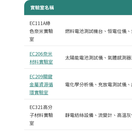
實驗室名稱
特色實驗室實驗室與重點設備一覽
EC111A綠
色奈米實驗
燃料電池測試機台、恒電位儀、
室
EC206奈米
太陽能電池測試儀、氣體感測器
材料實驗室
EC209關鍵
金屬資源循
電化學分析儀、充放電測試儀、
環實驗室
EC321高分
子材料實驗
靜電紡絲設備、流變計、高溫灰
室