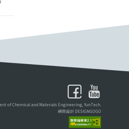
析
nt of Chemical and Materials Engineering, YunTech.
網頁設計 DESIGNGOGO