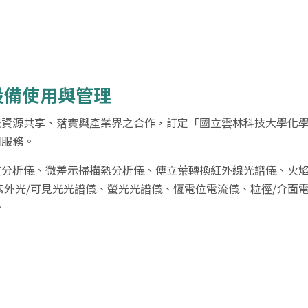
設備使用與管理
校資源共享、落實與產業界之合作，訂定「國立雲林科技大學化
用服務。
重分析儀、微差示掃描熱分析儀、傅立葉轉換紅外線光譜儀、火
紫外光/可見光光譜儀、螢光光譜儀、恆電位電流儀、粒徑/介面
。