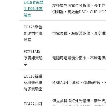
E418界面暨
粒徑暨界面電位分析儀、長工作距
生物科技實
偵測器，高效能DSC、CUP-HO
驗室
EC325綠色
能源材料實
恆電位儀、減壓濃縮儀、真空烘
驗室
EC211A程
序資訊實驗
電腦周邊設備介面卡、不斷電供
室
EC513新穎
材料暨永續
MBRAUN手套箱、OM顯微鏡、Kei
能源實驗室
傅立葉轉換紅外光譜儀、紫外光
EC422共同