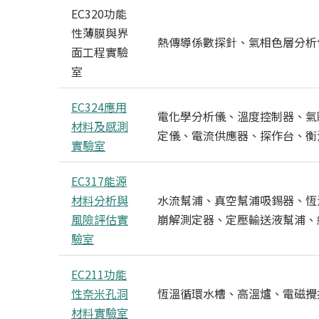
EC320功能
性薄膜與界
熱傳導係數探針、氣相色層分析
面工程實驗
室
EC324應用
電化學分析儀、溫度控制器、氣
材料及感測
定儀、電流供應器、探作台、衡
實驗室
EC317能源
材料分析與
水流幫浦、真空幫浦吸錫器、恆
風險評估實
崩解測定器、定壓輸送液幫浦、
驗室
EC211功能
性奈米孔洞
恆溫循環水槽、高溫爐、電磁攪
材料實驗室