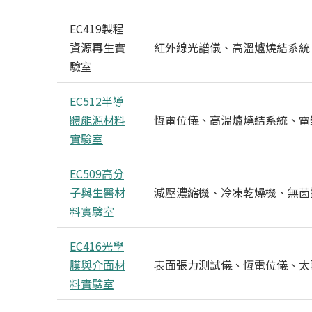
EC419製程
資源再生實
紅外線光譜儀、高溫爐燒結系統
驗室
EC512半導
體能源材料
恆電位儀、高溫爐燒結系統、電
實驗室
EC509高分
子與生醫材
減壓濃縮機、冷凍乾燥機、無菌
料實驗室
EC416光學
膜與介面材
表面張力測試儀、恆電位儀、太
料實驗室