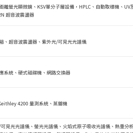
離螢光顯微鏡、KSV單分子層設備，HPLC、自動取樣機、UV及
RN 超音波震盪器
箱、超音波震盪器、紫外光/可見光光譜儀
應系統、硬式磁碟機、網路交換器
thley 4200 量測系統、蒸鍍機
/可見光光譜儀、螢光光譜儀、火焰式原子吸收光譜儀、熱重分