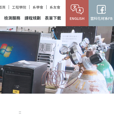
首頁
工程學院
系學會
系友會
檢測服務
課程規劃
表單下載
ENGLISH
雲科化材系FB
:::