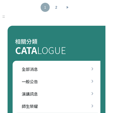
(
V
1
2
:::
c
i
u
e
r
w
相關分類
r
m
CATA
LOGUE
e
o
n
r
全部消息
t
e
)
一般公告
演講訊息
師生榮耀