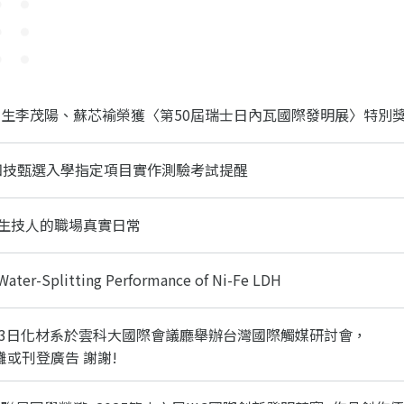
學生李茂陽、蘇芯褕榮獲〈第50屆瑞士日內瓦國際發明展〉特別
度四技甄選入學指定項目實作測驗考試提醒
22 生技人的職場真實日常
ater-Splitting Performance of Ni-Fe LDH
1~3日化材系於雲科大國際會議廳舉辦台灣國際觸媒研討會，
或刊登廣告 謝謝!