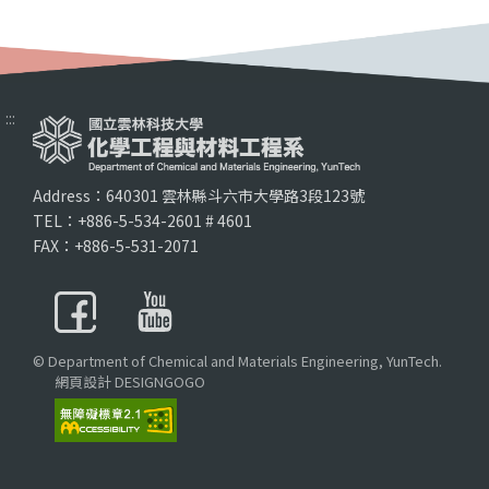
:::
Address：640301 雲林縣斗六市大學路3段123號
TEL：+886-5-534-2601 # 4601
FAX：+886-5-531-2071
© Department of Chemical and Materials Engineering, YunTech.
網頁設計 DESIGNGOGO