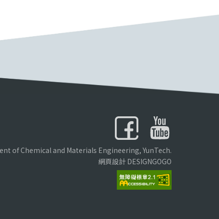
nt of Chemical and Materials Engineering, YunTech.
網頁設計 DESIGNGOGO