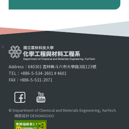
:::
Address：640301 雲林縣斗六市大學路3段123號
TEL：+886-5-534-2601 # 4601
FAX：+886-5-531-2071
© Department of Chemical and Materials Engineering, YunTech.
網頁設計 DESIGNGOGO