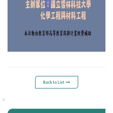
Back to List
:::