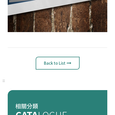
Back to List
:::
相關分類
CATA
LOGUE