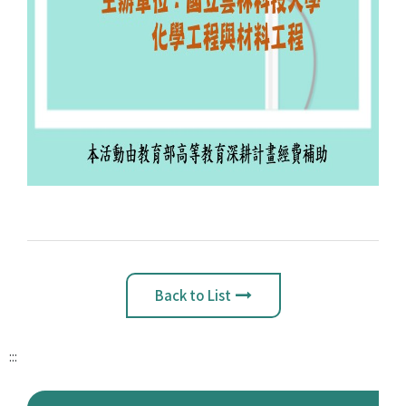
Back to List
:::