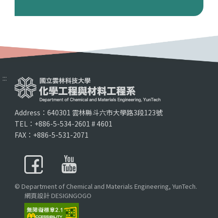
:::
Address：640301 雲林縣斗六市大學路3段123號
TEL：+886-5-534-2601 # 4601
FAX：+886-5-531-2071
© Department of Chemical and Materials Engineering, YunTech.
網頁設計 DESIGNGOGO