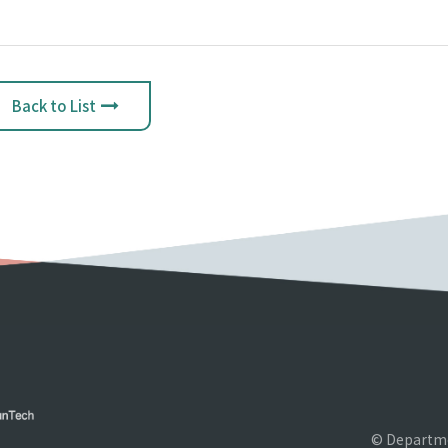
Back to List
© Departme