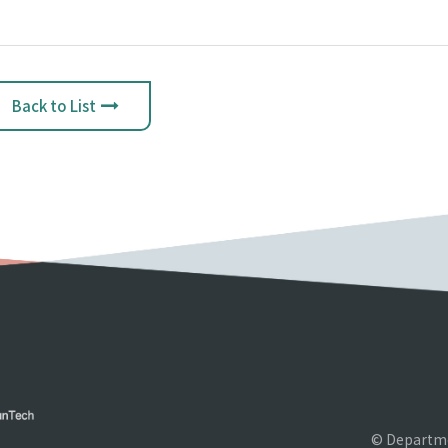
Back to List
© Departme