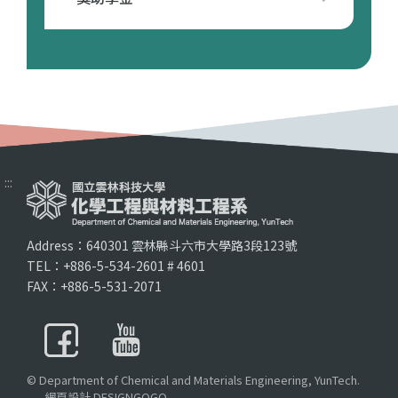
:::
Address：640301 雲林縣斗六市大學路3段123號
TEL：+886-5-534-2601 # 4601
FAX：+886-5-531-2071
© Department of Chemical and Materials Engineering, YunTech.
網頁設計 DESIGNGOGO