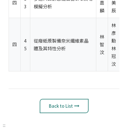
四
嘉
美
3
模擬分析
麟
辰
林
彥
林
4
從廢紙漿製備奈米纖維素晶
勳
四
智
5
體及其特性分析
林
汶
冠
汶
Back to List
:::