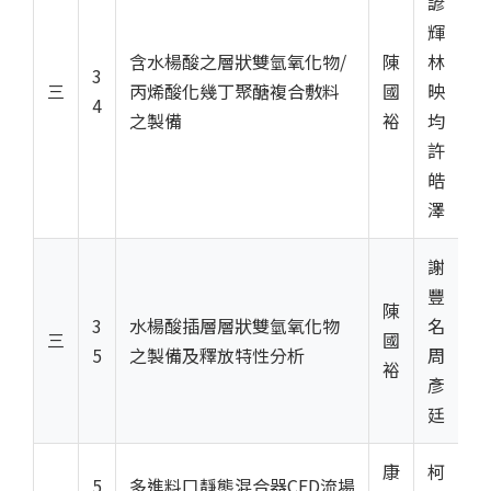
諺
輝
含水楊酸之層狀雙氫氧化物/
陳
林
3
三
丙烯酸化幾丁聚醣複合敷料
國
映
4
之製備
裕
均
許
皓
澤
謝
豐
陳
3
水楊酸插層層狀雙氫氧化物
名
三
國
5
之製備及釋放特性分析
周
裕
彥
廷
康
柯
5
多進料口靜態混合器CFD流場