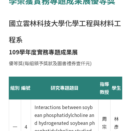
學榮獲實務專題成果展優等獎
國立雲林科技大學化學工程與材料工
程系
109學年度實務專題成果展
優等獎(每組頒予獎狀及圖書禮券壹仟元)
指導
組別
編號
研究專題題目
學生
教授
優等獎得獎名單
Interactions between soyb
ean phosphatidylcholine an
周
林
d hydrogenated soybean ph
一
4
宗
彥
osphatidylcholine studied