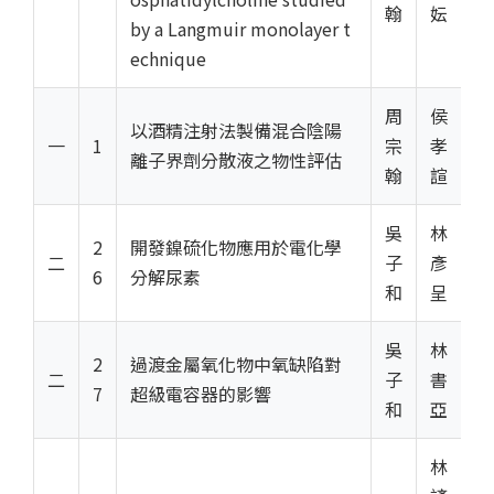
翰
妘
by a Langmuir monolayer t
echnique
周
侯
以酒精注射法製備混合陰陽
一
1
宗
孝
離子界劑分散液之物性評估
翰
諠
吳
林
2
開發鎳硫化物應用於電化學
二
子
彥
6
分解尿素
和
呈
吳
林
2
過渡金屬氧化物中氧缺陷對
二
子
書
7
超級電容器的影響
和
亞
林