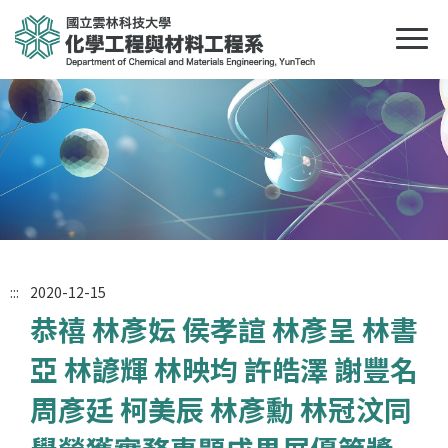
:::
2020-12-15
恭禧 林彥妘 侯孝諠 林彥呈 林書
亞 林諺輝 林映均 許皓澤 謝豐名
周彥廷 柯美辰 林彥勳 林冠汶同