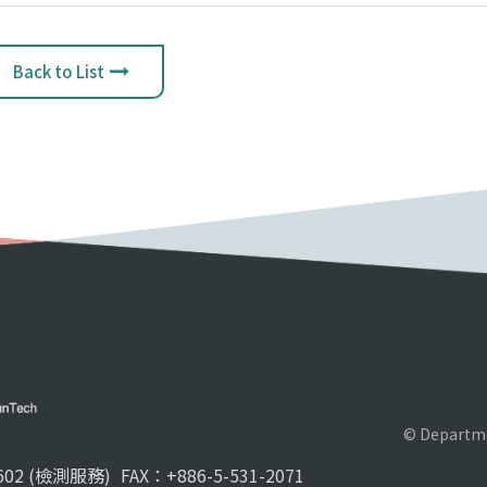
Back to List
© Departme
02 (檢測服務)
FAX：+886-5-531-2071