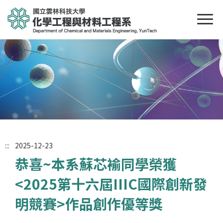
:::
2025-12-23
恭喜~本系蘇芯褕同學榮獲
<2025第十六屆IIIC國際創新發
明競賽>作品創作優等獎