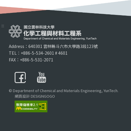
:::
Address：640301 雲林縣斗六市大學路3段123號
TEL：+886-5-534-2601 # 4601
FAX：+886-5-531-2071
© Department of Chemical and Materials Engineering, YunTech.
網頁設計 DESIGNGOGO