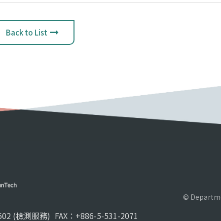
Back to List
© Departme
02 (檢測服務)
FAX：+886-5-531-2071