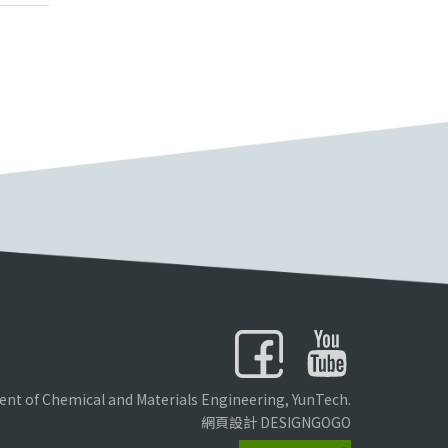
nt of Chemical and Materials Engineering, YunTech.
網頁設計 DESIGNGOGO