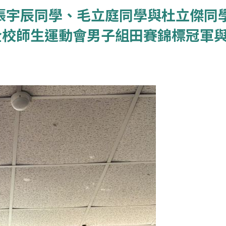
、張宇辰同學、毛立庭同學與杜立傑同
全校師生運動會男子組田賽錦標冠軍