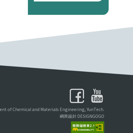
nt of Chemical and Materials Engineering, YunTech.
網頁設計 DESIGNGOGO