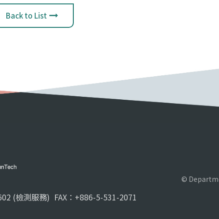
Back to List
© Departme
02 (檢測服務)
FAX：+886-5-531-2071