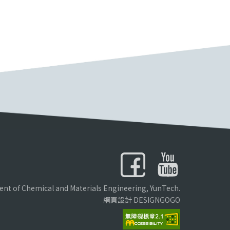
nt of Chemical and Materials Engineering, YunTech.
網頁設計 DESIGNGOGO