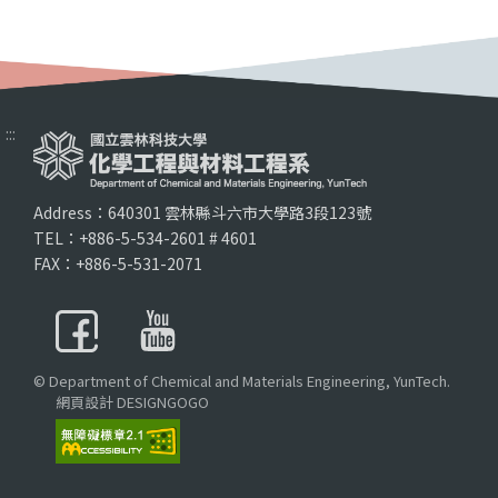
:::
Address：640301 雲林縣斗六市大學路3段123號
TEL：+886-5-534-2601 # 4601
FAX：+886-5-531-2071
© Department of Chemical and Materials Engineering, YunTech.
網頁設計 DESIGNGOGO