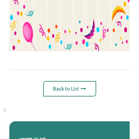
Back to List
:::