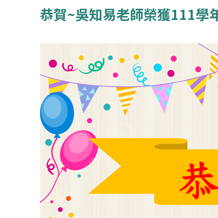
恭賀~吳知易老師榮獲111學