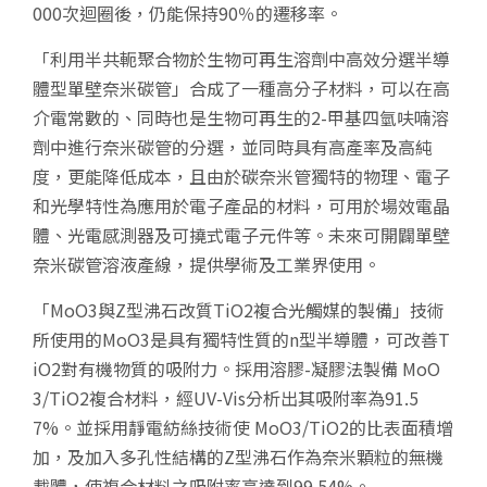
000次迴圈後，仍能保持90％的遷移率。
「利用半共軛聚合物於生物可再生溶劑中高效分選半導
體型單壁奈米碳管」合成了一種高分子材料，可以在高
介電常數的、同時也是生物可再生的2-甲基四氫呋喃溶
劑中進行奈米碳管的分選，並同時具有高產率及高純
度，更能降低成本，且由於碳奈米管獨特的物理、電子
和光學特性為應用於電子產品的材料，可用於場效電晶
體、光電感測器及可撓式電子元件等。未來可開闢單壁
奈米碳管溶液產線，提供學術及工業界使用。
「MoO3與Z型沸石改質TiO2複合光觸媒的製備」技術
所使用的MoO3是具有獨特性質的n型半導體，可改善T
iO2對有機物質的吸附力。採用溶膠-凝膠法製備 MoO
3/TiO2複合材料，經UV-Vis分析出其吸附率為91.5
7%。並採用靜電紡絲技術使 MoO3/TiO2的比表面積增
加，及加入多孔性結構的Z型沸石作為奈米顆粒的無機
載體，使複合材料之吸附率高達到99.54%。