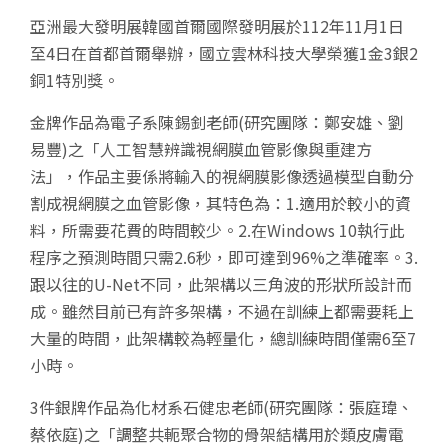
亞洲最大發明展韓國首爾國際發明展於112年11月1日
至4日在首都首爾舉辦，國立雲林科技大學榮獲1金3銀2
銅1特別獎。
金牌作品為電子系陳錫釗老師(研究團隊：鄭安雄、劉
易豐)之「人工智慧辨識視網膜血管影像與重建方
法」，作品主要係將輸入的視網膜影像透過模型自動分
割成視網膜之血管影像，其特色為：1.適用於較小的資
料，所需要花費的時間較少。2.在Windows 10執行此
程序之預測時間只需2.6秒，即可達到96%之準確率。3.
跟以往的U-Net不同，此架構以三角波的形狀所設計而
成。雖然目前已有許多架構，不過在訓練上都需要耗上
大量的時間，此架構較為輕量化，總訓練時間僅需6至7
小時。
3件銀牌作品為化材系石健忠老師(研究團隊：張庭瑋、
蔡依庭)之「調整共軛聚合物的骨架結構用於類皮膚電