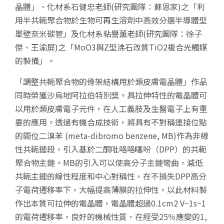
晶體」、化材系石健忠老師(研究團隊：蘇恩家)之「利
用半共軛聚合物於生物可再生溶劑中高效分選半導體型
單壁奈米碳管」及化材系粘譽薰老師(研究團隊：徐子
傑、王渝屏)之「MoO3與Z型沸石改質TiO2複合光觸媒
的製備」。
「調整共軛聚合物的骨架結構用於類皮膚電晶體」作品
同時榮獲沙烏地阿拉伯特別獎。具拉伸特性的電晶體可
以用於類皮膚電子元件，在人工義肢及生醫電子上有重
要的應用。透過有機合成技術，將具有不對稱連接位點
的間位二溴苯 (meta-dibromo benzene, MB)作為非線
性共軛鏈段，引入基於二酮吡咯咯噻吩（DPP）的共軛
聚合物主鏈。MB的引入可以使高分子主鏈彎曲，減低
共軛主鏈的線性程度和中心對稱性，在不損失DPP高分
子電荷遷移率下，大幅提高薄膜的拉伸性，以此材料製
作出本質可拉伸的電晶體，電晶體超過0.1cm2 V−1s−1
的電荷遷移率，良好的機械性質，在經受25％應變的1,