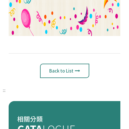
Back to List
:::
相關分類
CATA
LOGUE