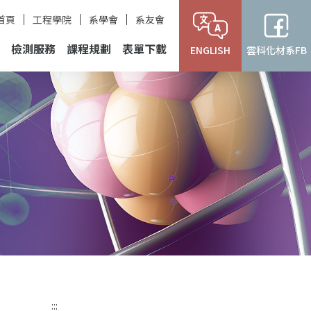
首頁
工程學院
系學會
系友會
檢測服務
課程規劃
表單下載
ENGLISH
雲科化材系FB
:::