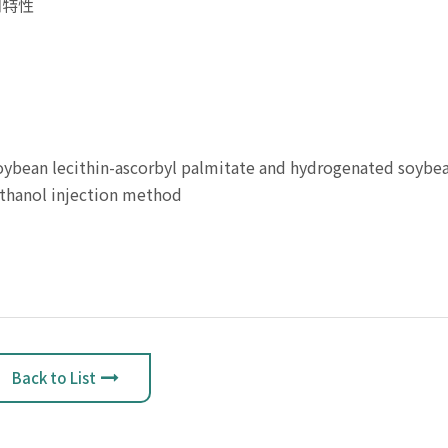
和特性
an lecithin-ascorbyl palmitate and hydrogenated soybea
ethanol injection method
Back to List