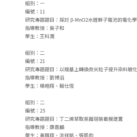
組別：一
編號：11
研究專題題目：探討 β-MnO2水鋰鮮子電池的電化
指導教授：吳子和
學生：王科潤
組別：二
編號：21
研究專題題目：以羧基上轉換奈米粒子提升染料敏
指導教授：劉博滔
學生：楊皓翔、賴仕恆
組別：二
編號：25
研究專題題目：丁二烯草取蒸餾塔裝載模建置
指導教授：康嘉麟
學生：黃珮翔、洪祥銘、張凱鈞