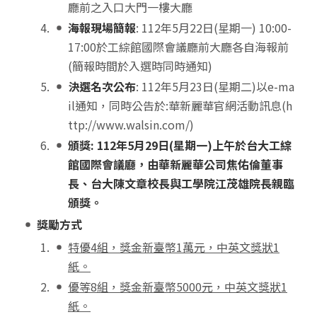
廳前之入口大門一樓大廳
海報現場簡報
: 112年5月22日(星期一) 10:00-
17:00於工綜館國際會議廳前大廳各自海報前
(簡報時間於入選時同時通知)
決選名次公布
: 112年5月23日(星期二)以e-ma
il通知，同時公告於:華新麗華官網活動訊息(h
ttp://www.walsin.com/)
頒獎
: 112
年
5
月
29
日
(
星期一
)
上午於台大工綜
館國際會議廳，由華新麗華公司焦佑倫董事
長
、
台大陳文章校長
與
工學院江茂雄院長親臨
頒獎
。
獎勵方式
特優
4
組，獎金新臺幣
1
萬元，中英文獎狀
1
紙。
優等
8
組，獎金新臺幣
5000
元，中英文獎狀
1
紙。