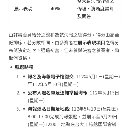
當天對海報介紹之
展示表現
40%
條理、清晰度設計
及問答
由評審委員給分之總和為該海報之總得分，得分由高至
低排序，若分數相同，由參賽者在
展示表現項目
之得分
高低決定名次。通過初審，但未參與決審之參賽者，將
取消資格。
甄選時程
報名及海報電子檔繳交
: 112年5月1日(星期一)
至112年5月10日(星期三)
公布入選名單及通知準備海報
: 112年5月15日
(星期一)
海報張貼日期及地點
: 112年5月19日(星期五)
8:00-17:00完成海報張貼，並展示至5月29日
(星期一)12:00，地點在台大工綜館國際會議