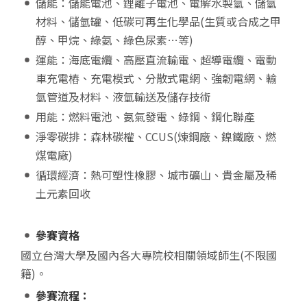
儲能：儲能電池、鋰離子電池、電解水製氫、儲氫
材料、儲氫罐、低碳可再生化學品(生質或合成之甲
醇、甲烷、綠氨、綠色尿素…等)
運能：海底電纜、高壓直流輸電、超導電纜、電動
車充電樁、充電模式、分散式電網、強韌電網、輸
氫管道及材料、液氫輸送及儲存技術
用能：燃料電池、氨氣發電、綠鋼、鋼化聯產
淨零碳排：森林碳權、CCUS(煉鋼廠、鎳鐵廠、燃
煤電廠)
循環經濟：熱可塑性橡膠、城市礦山、貴金屬及稀
土元素回收
參賽資格
國立台灣大學及國內各大專院校相關領域師生(不限國
籍)。
參賽流程：