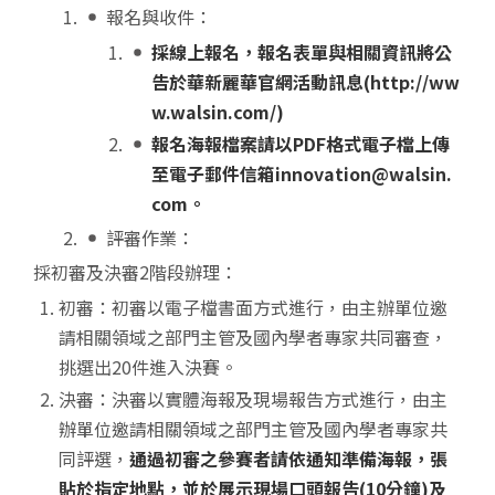
報名與收件：
採線上報名，報名表單與相關資訊將公
告於華新麗華官網活動訊息
(http://ww
w.walsin.com/)
報名海報檔案請以
PDF
格式電子檔上傳
至電子郵件信箱
innovation@walsin.
com
。
評審作業：
採初審及決審2階段辦理：
初審：初審以電子檔書面方式進行，由主辦單位邀
請相關領域之部門主管及國內學者專家共同審查，
挑選出20件進入決賽。
決審：決審以實體海報及現場報告方式進行，由主
辦單位邀請相關領域之部門主管及國內學者專家共
同評選，
通過初審之參賽者請依通知準備海報，張
貼於指定地點，並於展示現場口頭報告
(10
分鐘
)
及