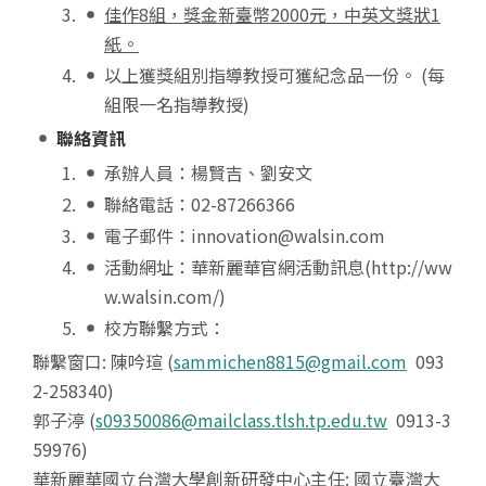
佳作
8
組，獎金新臺幣
2000
元，中英文獎狀
1
紙。
以上獲獎組別指導教授可獲紀念品一份。 (每
組限一名指導教授)
聯絡資訊
承辦人員：楊賢吉、劉安文
聯絡電話：02-87266366
電子郵件：innovation@walsin.com
活動網址：華新麗華官網活動訊息(http://ww
w.walsin.com/)
校方聯繫方式：
聯繫窗口: 陳吟瑄 (
sammichen8815@gmail.com
093
2-258340)
郭子渟 (
s09350086@mailclass.tlsh.tp.edu.tw
0913-3
59976)
華新麗華國立台灣大學創新研發中心主任: 國立臺灣大