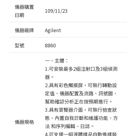
儀器購置
109/11/23
日期
儀器廠牌
Agilent
型號
8860
一、主體：
1.可安裝最多2組注射口及3組偵測
器。
2.具有彩色觸摸屏，可執行轉動設
定值、儀器配置及流路、訊號圖、
幫助確認分析正在按預期進行。
3.具有瀏覽器介面，可執行檢查狀
態、內置自我診斷和維護功能、方
儀器規格
法 和序列編輯、日誌。
4.可支援一組液體樣品自動進樣裝