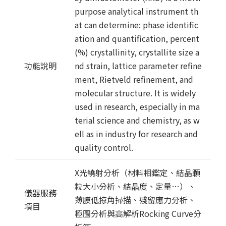
purpose analytical instrument th
at can determine: phase identific
ation and quantification, percent
(%) crystallinity, crystallite size a
功能說明
nd strain, lattice parameter refine
ment, Rietveld refinement, and
molecular structure. It is widely
used in research, especially in ma
terial science and chemistry, as w
ell as in industry for research and
quality control.
X光繞射分析（材料相鑑定、結晶顆
粒大小分析、結晶度、定量…）、
儀器服務
薄膜低掠角掃描、殘留應力分析、
項目
極圖分析與高解析Rocking Curve分