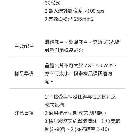
SC模式
2.最大總計數強度: >108 cps
3.有效面積:≧256mm2
液體載台、變溫載台、穿透式X光繞
主要配件
射量測用樣品載台
晶體試片不可大於 2×2×0.2cm，
樣品準備
亦不可太小。粉末樣品須研磨均
勻。
1.不接受具揮發性與毒性之試片之
粉末試樣。
注意事項
2.適用樣品型態:粉末與固體。
3.檢測服務契約單請備註：1.角度範
圍(3~90°)、2.(掃描速率:1~10)