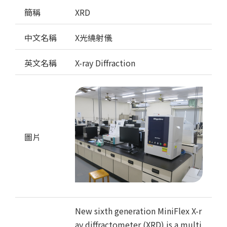
簡稱
XRD
中文名稱
X光繞射儀
英文名稱
X-ray Diffraction
圖片
New sixth generation MiniFlex X-r
ay diffractometer (XRD) is a multi