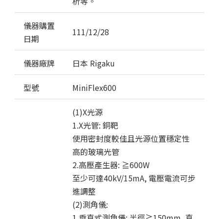
析等。
儀器購置
111/12/28
日期
儀器廠牌
日本 Rigaku
型號
MiniFlex600
(1)X光源
1.X光管: 銅靶
使用密封度較佳且光源位置穩定性
高的玻璃光管
2.高壓產生器: ≧600W
至少可達40kV/15mA, 電壓電流可步
進調整
(2)測角儀:
1.垂直式測角儀: 半徑≧150mm ,直