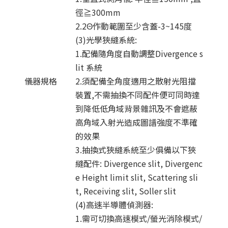
徑≧300mm
2.2Θ作動範圍至少含蓋-3~145度
(3)光學狹縫系統:
1.配備隨角度自動調整Divergence s
lit 系統
儀器規格
2.須配備全角度適用之散射光阻擋
裝置,不需抽換不同配件便可同時達
到降低低角域背景雜訊及不會遮蔽
高角域入射光造成圖譜強度不準確
的效果
3.抽換式狹縫系統至少俱備以下狹
縫配件: Divergence slit, Divergenc
e Height limit slit, Scattering sli
t, Receiving slit, Soller slit
(4)高速半導體偵測器:
1.需可切換高速模式/螢光消除模式/