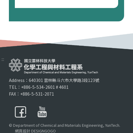
:::
Address：640301 雲林縣斗六市大學路3段123號
TEL：+886-5-534-2601 # 4601
FAX：+886-5-531-2071
© Department of Chemical and Materials Engineering, YunTech.
網頁設計 DESIGNGOGO